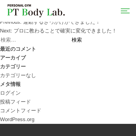
運動は苦手でしたが、トレーニングを１から学び、習慣に
できました！
投
Previous:
運動するきっかけができました！
稿
Next:
プロに教わることで確実に変化できました！
ナ
検
ビ
索:
最近のコメント
ゲ
アーカイブ
ー
カテゴリー
シ
カテゴリーなし
ョ
メタ情報
ン
ログイン
投稿フィード
コメントフィード
WordPress.org